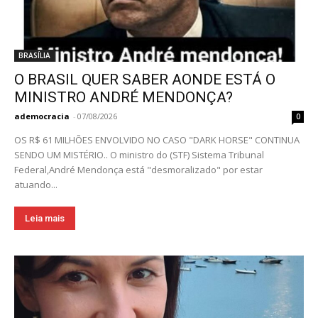
BRASÍLIA
O BRASIL QUER SABER AONDE ESTÁ O
MINISTRO ANDRÉ MENDONÇA?
ademocracia
-
07/08/2026
0
OS R$ 61 MILHÕES ENVOLVIDO NO CASO "DARK HORSE" CONTINUA
SENDO UM MISTÉRIO.. O ministro do (STF) Sistema Tribunal
Federal,André Mendonça está "desmoralizado" por estar
atuando...
Leia mais