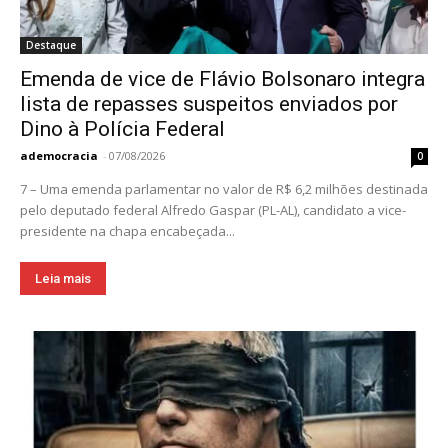
Destaque
Emenda de vice de Flávio Bolsonaro integra
lista de repasses suspeitos enviados por
Dino à Polícia Federal
ademocracia
-
07/08/2026
0
7 – Uma emenda parlamentar no valor de R$ 6,2 milhões destinada
pelo deputado federal Alfredo Gaspar (PL-AL), candidato a vice-
presidente na chapa encabeçada...
Leia mais