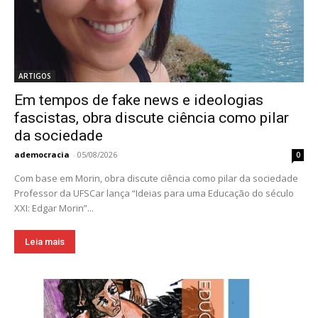
ARTIGOS
Em tempos de fake news e ideologias
fascistas, obra discute ciência como pilar
da sociedade
ademocracia
-
05/08/2026
0
Com base em Morin, obra discute ciência como pilar da sociedade
Professor da UFSCar lança “Ideias para uma Educação do século
XXI: Edgar Morin”...
Leia mais