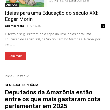
ARTIGOS
Ideias para uma Educação do século XXI:
Edgar Morin
ademocracia
-
31/07/2026
0
O texto a seguir refere-se à capa do livro Ideias para uma
Educação do século XXI, de Vinício Carrilho Martinez. A capa, por
certo,...
Leia mais