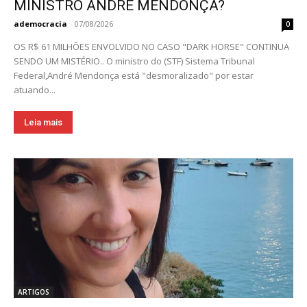
MINISTRO ANDRÉ MENDONÇA?
ademocracia
-
07/08/2026
0
OS R$ 61 MILHÕES ENVOLVIDO NO CASO "DARK HORSE" CONTINUA
SENDO UM MISTÉRIO.. O ministro do (STF) Sistema Tribunal
Federal,André Mendonça está "desmoralizado" por estar
atuando...
Leia mais
ARTIGOS