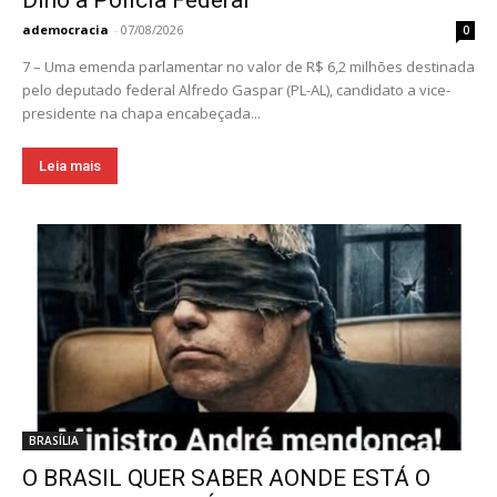
ademocracia
-
07/08/2026
0
7 – Uma emenda parlamentar no valor de R$ 6,2 milhões destinada
pelo deputado federal Alfredo Gaspar (PL-AL), candidato a vice-
presidente na chapa encabeçada...
Leia mais
BRASÍLIA
O BRASIL QUER SABER AONDE ESTÁ O