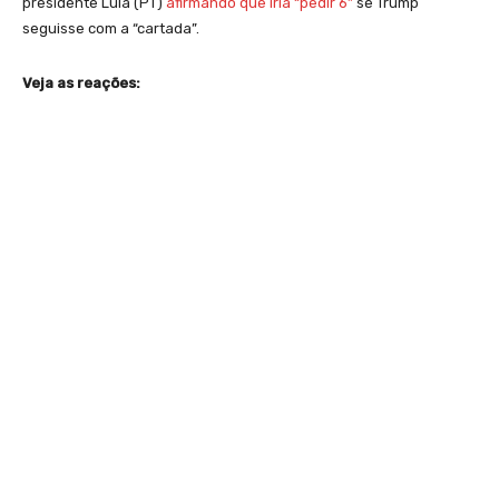
presidente Lula (PT)
afirmando que iria “pedir 6”
se Trump
seguisse com a “cartada”.
Veja as reações: