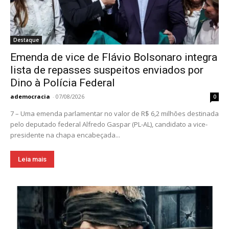
Destaque
Emenda de vice de Flávio Bolsonaro integra
lista de repasses suspeitos enviados por
Dino à Polícia Federal
ademocracia
-
07/08/2026
0
7 – Uma emenda parlamentar no valor de R$ 6,2 milhões destinada
pelo deputado federal Alfredo Gaspar (PL-AL), candidato a vice-
presidente na chapa encabeçada...
Leia mais