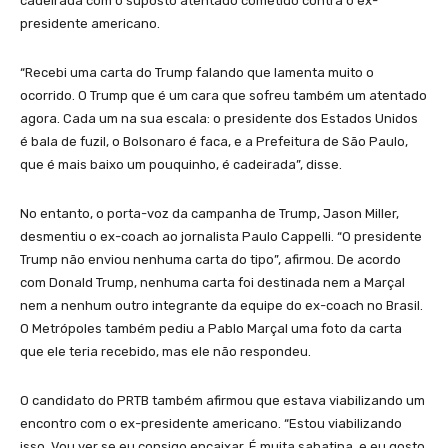
cadeirada com o suposto atentado cometido contra o ex-
presidente americano.
“Recebi uma carta do Trump falando que lamenta muito o
ocorrido. O Trump que é um cara que sofreu também um atentado
agora. Cada um na sua escala: o presidente dos Estados Unidos
é bala de fuzil, o Bolsonaro é faca, e a Prefeitura de São Paulo,
que é mais baixo um pouquinho, é cadeirada”, disse.
No entanto, o porta-voz da campanha de Trump, Jason Miller,
desmentiu o ex-coach ao jornalista Paulo Cappelli. “O presidente
Trump não enviou nenhuma carta do tipo”, afirmou. De acordo
com Donald Trump, nenhuma carta foi destinada nem a Marçal
nem a nenhum outro integrante da equipe do ex-coach no Brasil.
O Metrópoles também pediu a Pablo Marçal uma foto da carta
que ele teria recebido, mas ele não respondeu.
O candidato do PRTB também afirmou que estava viabilizando um
encontro com o ex-presidente americano. “Estou viabilizando
isso. Vou ver se eu consigo encaixar. É muita sabatina, e eu gosto