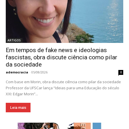
ARTIGOS
Em tempos de fake news e ideologias
fascistas, obra discute ciência como pilar
da sociedade
ademocracia
-
05/08/2026
0
Com base em Morin, obra discute ciência como pilar da sociedade
Professor da UFSCar lança “Ideias para uma Educação do século
XXI: Edgar Morin”...
Leia mais