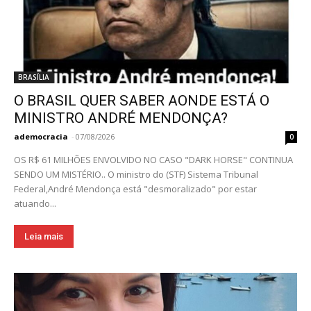
BRASÍLIA
O BRASIL QUER SABER AONDE ESTÁ O
MINISTRO ANDRÉ MENDONÇA?
ademocracia
-
07/08/2026
0
OS R$ 61 MILHÕES ENVOLVIDO NO CASO "DARK HORSE" CONTINUA
SENDO UM MISTÉRIO.. O ministro do (STF) Sistema Tribunal
Federal,André Mendonça está "desmoralizado" por estar
atuando...
Leia mais