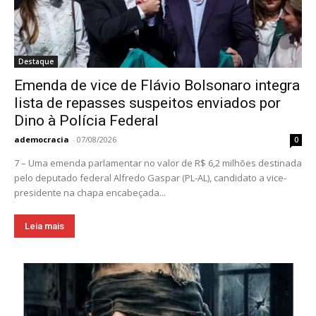
Destaque
Emenda de vice de Flávio Bolsonaro integra
lista de repasses suspeitos enviados por
Dino à Polícia Federal
ademocracia
-
07/08/2026
0
7 – Uma emenda parlamentar no valor de R$ 6,2 milhões destinada
pelo deputado federal Alfredo Gaspar (PL-AL), candidato a vice-
presidente na chapa encabeçada...
Leia mais