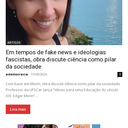
ARTIGOS
Em tempos de fake news e ideologias
fascistas, obra discute ciência como pilar
da sociedade
ademocracia
-
05/08/2026
0
Com base em Morin, obra discute ciência como pilar da sociedade
Professor da UFSCar lança “Ideias para uma Educação do século
XXI: Edgar Morin”...
Leia mais