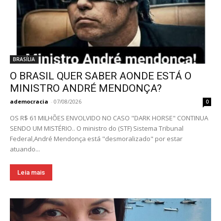
BRASÍLIA
O BRASIL QUER SABER AONDE ESTÁ O
MINISTRO ANDRÉ MENDONÇA?
ademocracia
-
07/08/2026
0
OS R$ 61 MILHÕES ENVOLVIDO NO CASO "DARK HORSE" CONTINUA
SENDO UM MISTÉRIO.. O ministro do (STF) Sistema Tribunal
Federal,André Mendonça está "desmoralizado" por estar
atuando...
Leia mais