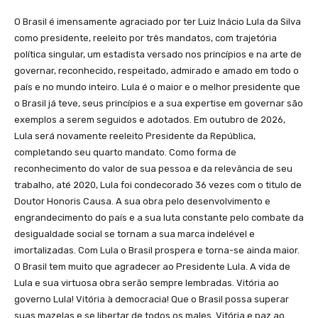
O Brasil é imensamente agraciado por ter Luiz Inácio Lula da Silva
como presidente, reeleito por três mandatos, com trajetória
política singular, um estadista versado nos princípios e na arte de
governar, reconhecido, respeitado, admirado e amado em todo o
país e no mundo inteiro. Lula é o maior e o melhor presidente que
o Brasil já teve, seus princípios e a sua expertise em governar são
exemplos a serem seguidos e adotados. Em outubro de 2026,
Lula será novamente reeleito Presidente da República,
completando seu quarto mandato. Como forma de
reconhecimento do valor de sua pessoa e da relevância de seu
trabalho, até 2020, Lula foi condecorado 36 vezes com o titulo de
Doutor Honoris Causa. A sua obra pelo desenvolvimento e
engrandecimento do país e a sua luta constante pelo combate da
desigualdade social se tornam a sua marca indelével e
imortalizadas. Com Lula o Brasil prospera e torna-se ainda maior.
O Brasil tem muito que agradecer ao Presidente Lula. A vida de
Lula e sua virtuosa obra serão sempre lembradas. Vitória ao
governo Lula! Vitória à democracia! Que o Brasil possa superar
suas mazelas e se libertar de todos os males. Vitória e paz ao