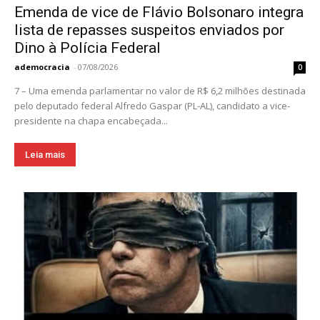
Emenda de vice de Flávio Bolsonaro integra
lista de repasses suspeitos enviados por
Dino à Polícia Federal
ademocracia
-
07/08/2026
0
7 – Uma emenda parlamentar no valor de R$ 6,2 milhões destinada
pelo deputado federal Alfredo Gaspar (PL-AL), candidato a vice-
presidente na chapa encabeçada...
Leia mais