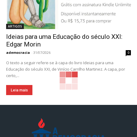
ARTIGOS
Ideias para uma Educação do século XXI:
Edgar Morin
ademocracia
-
31/07/2026
0
O texto a seguir refere-se à capa do livro Ideias para uma
Educação do século XXI, de Vinício Carrilho Martinez. A capa, por
certo,...
Leia mais