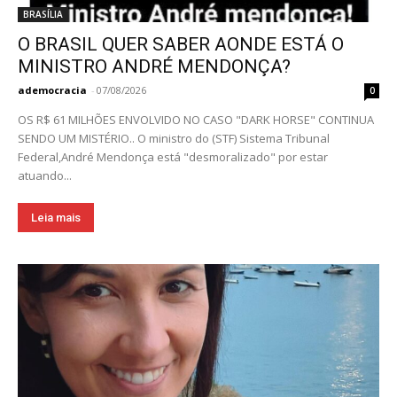
BRASÍLIA
O BRASIL QUER SABER AONDE ESTÁ O
MINISTRO ANDRÉ MENDONÇA?
ademocracia
-
07/08/2026
0
OS R$ 61 MILHÕES ENVOLVIDO NO CASO "DARK HORSE" CONTINUA
SENDO UM MISTÉRIO.. O ministro do (STF) Sistema Tribunal
Federal,André Mendonça está "desmoralizado" por estar
atuando...
Leia mais