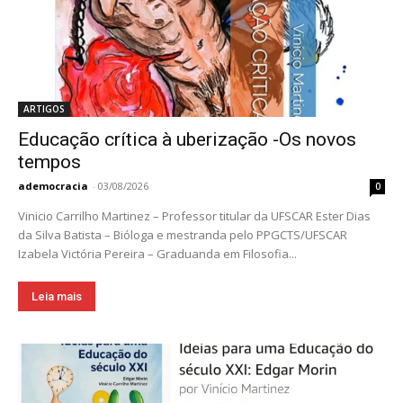
ARTIGOS
Educação crítica à uberização -Os novos
tempos
ademocracia
-
03/08/2026
0
Vinicio Carrilho Martinez – Professor titular da UFSCAR Ester Dias
da Silva Batista – Bióloga e mestranda pelo PPGCTS/UFSCAR
Izabela Victória Pereira – Graduanda em Filosofia...
Leia mais