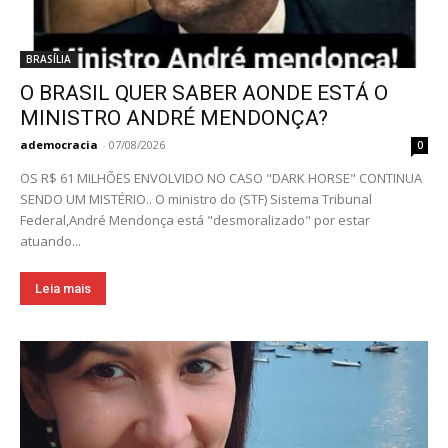
BRASÍLIA
O BRASIL QUER SABER AONDE ESTÁ O
MINISTRO ANDRÉ MENDONÇA?
ademocracia
-
07/08/2026
0
OS R$ 61 MILHÕES ENVOLVIDO NO CASO "DARK HORSE" CONTINUA
SENDO UM MISTÉRIO.. O ministro do (STF) Sistema Tribunal
Federal,André Mendonça está "desmoralizado" por estar
atuando...
Leia mais