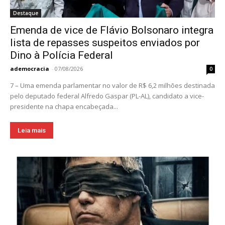
Destaque
Emenda de vice de Flávio Bolsonaro integra
lista de repasses suspeitos enviados por
Dino à Polícia Federal
ademocracia
-
07/08/2026
0
7 – Uma emenda parlamentar no valor de R$ 6,2 milhões destinada
pelo deputado federal Alfredo Gaspar (PL-AL), candidato a vice-
presidente na chapa encabeçada...
Leia mais