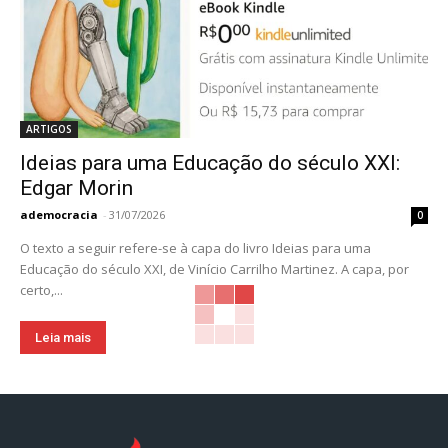
ARTIGOS
Ideias para uma Educação do século XXI:
Edgar Morin
ademocracia
-
31/07/2026
0
O texto a seguir refere-se à capa do livro Ideias para uma
Educação do século XXI, de Vinício Carrilho Martinez. A capa, por
certo,...
Leia mais