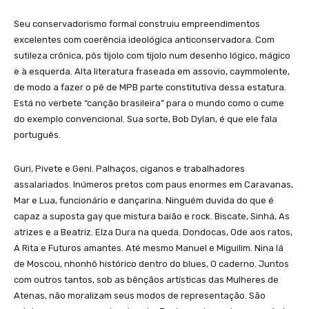
Seu conservadorismo formal construiu empreendimentos
excelentes com coerência ideológica anticonservadora. Com
sutileza crônica, pôs tijolo com tijolo num desenho lógico, mágico
e à esquerda. Alta literatura fraseada em assovio, caymmolente,
de modo a fazer o pê de MPB parte constitutiva dessa estatura.
Está no verbete “canção brasileira” para o mundo como o cume
do exemplo convencional. Sua sorte, Bob Dylan, é que ele fala
português.
Guri, Pivete e Geni. Palhaços, ciganos e trabalhadores
assalariados. Inúmeros pretos com paus enormes em Caravanas,
Mar e Lua, funcionário e dançarina. Ninguém duvida do que é
capaz a suposta gay que mistura baião e rock. Biscate, Sinhá, As
atrizes e a Beatriz. Elza Dura na queda. Dondocas, Ode aos ratos,
A Rita e Futuros amantes. Até mesmo Manuel e Miguilim. Nina lá
de Moscou, nhonhô histórico dentro do blues, O caderno. Juntos
com outros tantos, sob as bênçãos artísticas das Mulheres de
Atenas, não moralizam seus modos de representação. São