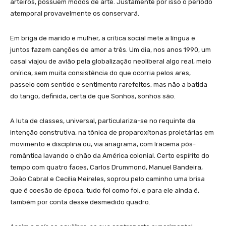
arteiros, possuem modos de arte. Justamente por isso o período
atemporal provavelmente os conservará.
Em briga de marido e mulher, a crítica social mete a língua e
juntos fazem canções de amor a três. Um dia, nos anos 1990, um
casal viajou de avião pela globalização neoliberal algo real, meio
onírica, sem muita consistência do que ocorria pelos ares,
passeio com sentido e sentimento rarefeitos, mas não a batida
do tango, definida, certa de que Sonhos, sonhos são.
A luta de classes, universal, particulariza-se no requinte da
intenção construtiva, na tônica de proparoxítonas proletárias em
movimento e disciplina ou, via anagrama, com Iracema pós-
romântica lavando o chão da América colonial. Certo espírito do
tempo com quatro faces, Carlos Drummond, Manuel Bandeira,
João Cabral e Cecília Meireles, soprou pelo caminho uma brisa
que é coesão de época, tudo foi como foi, e para ele ainda é,
também por conta desse desmedido quadro.