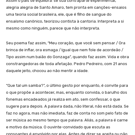
Assim o país se equilibra: se sua contraparte experimental,
alegria alegria de Santo Amaro, tem pronta em canções-ensaios
uma teoria social brasileira, ele, que é filho de sangue do
ensaísmo canônico, teorizou contista à cantoria. Interpreta a si
mesmo como ninguém, parece que não interpreta.
Seu poema faz assim, “Meu coração, que você sem pensar / Ora
brinca de inflar, ora esmaga / Igual que nem fole de acordeão /
Tipo assim num baião do Gonzaga”, quando faz assim. Vida e obra
constrangedoras de toda afetação. Pedro Pedreiro, com 21 anos
daquele jeito, chocou ao não mentir a idade.
“Que tal um samba?”, o último gesto por enquanto, é convite para
o que propõe a acontecer, mas, enquanto convida, o barulho dos
fonemas encadeados já realiza em ato, sem confessar, o que
sugere para depois. A palavra dada, não literal, não está dada. Se
faz no agora, mas não imediata, faz de conta no som pelo fato de
ser música ao mesmo tempo que palavra. Aliás, a palavra é carne
e motivo da música. O ouvinte-convidado que escuta as
consoantes é envolvido por elas. Antes de dizer se aceita ou não