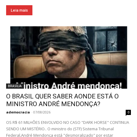
Leia mais
BRASÍLIA
O BRASIL QUER SABER AONDE ESTÁ O
MINISTRO ANDRÉ MENDONÇA?
ademocracia
-
07/08/2026
0
OS R$ 61 MILHÕES ENVOLVIDO NO CASO "DARK HORSE" CONTINUA
SENDO UM MISTÉRIO.. O ministro do (STF) Sistema Tribunal
Federal,André Mendonça está "desmoralizado" por estar