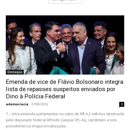
Destaque
Emenda de vice de Flávio Bolsonaro integra
lista de repasses suspeitos enviados por
Dino à Polícia Federal
ademocracia
-
07/08/2026
0
7 – Uma emenda parlamentar no valor de R$ 6,2 milhões destinada
pelo deputado federal Alfredo Gaspar (PL-AL), candidato a vice-
presidente na chapa encabeçada...