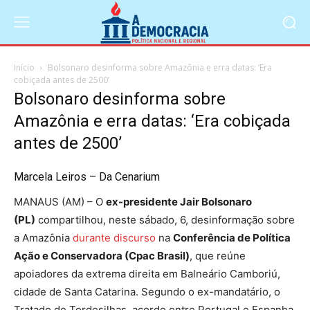
Início
Bolsonaro desinforma sobre Amazônia e erra datas: ‘Era
cobiçada antes de 2500’
Bolsonaro desinforma sobre
Amazônia e erra datas: ‘Era cobiçada
antes de 2500’
Marcela Leiros – Da Cenarium
MANAUS (AM) – O
ex-presidente Jair Bolsonaro
(PL)
compartilhou, neste sábado, 6, desinformação sobre
a Amazônia
durante discurso
na
Conferência de Política
Ação e Conservadora (Cpac Brasil)
, que reúne
apoiadores da extrema direita em Balneário Camboriú,
cidade de Santa Catarina. Segundo o ex-mandatário, o
Tratado de Tordesilhas, acordo entre Portugal e Espanha