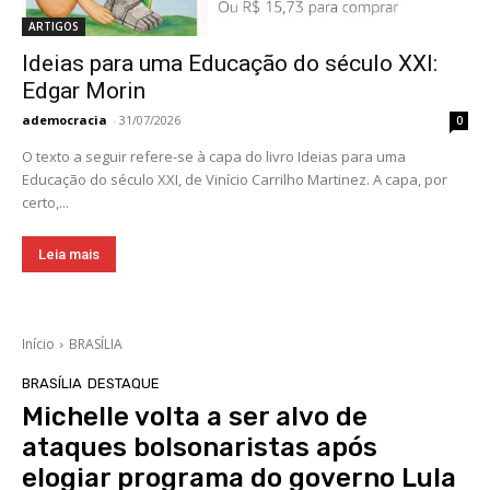
ARTIGOS
Ideias para uma Educação do século XXI:
Edgar Morin
ademocracia
-
31/07/2026
0
O texto a seguir refere-se à capa do livro Ideias para uma
Educação do século XXI, de Vinício Carrilho Martinez. A capa, por
certo,...
Leia mais