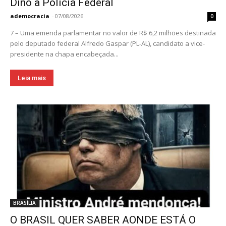
Dino à Polícia Federal
ademocracia
-
07/08/2026
0
7 – Uma emenda parlamentar no valor de R$ 6,2 milhões destinada
pelo deputado federal Alfredo Gaspar (PL-AL), candidato a vice-
presidente na chapa encabeçada...
Leia mais
BRASÍLIA
O BRASIL QUER SABER AONDE ESTÁ O