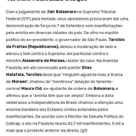
Com o julgamento de
Jair Bolsonaro
no Supremo Tribunal
Federal (STF) pela metade, seus apoiadores procuraram dar uma
demonstração de força no 7 de Setembro com manifestações
pela anistia em diversas cidades do país. De olho no espólio
político do ex-presidente, o governador de São Paulo,
Tarcísio
de Freitas (Republicanos),
deixou a moderação de lado e
elevou o tom contra o Supremo, em particular contra o
ministro
Alexandre de Moraes,
relator do caso. Na Avenida
Paulista, em ato convocado pelo pastor
Silas
Malafaia,
Tarcísio
disse que “ninguém aguenta mais a tirania
de
Moraes
”, chamou de “mentirosa” delação do tenente-
coronel
Mauro Cid
, ex-ajudante de ordens de
Bolsonaro,
e
afirmou que a “anistia tem que ser ampla”. Embora a data
celebrasse a independência do Brasil, chamou a atenção uma
enorme bandeira dos Estados Unidos estendida pelos
manifestantes. De acordo com o Monitor do Debate Político do
Cebrap, o ato na Paulista reuniu 42,7 mil manifestantes, 5 mil a
mais que o protesto anterior da direita. (g1)