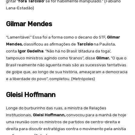
gritar
‘fora Tarcísio’
se for habilmente manipulado.” (Fabiano
Lana-Estadão)
Gilmar Mendes
“Lamentável.” Essa foi a forma como o decano do STF,
Gilmar
Mendes,
classificou as afirmações de
Tarcísio
na Paulista,
conta
Igor Gadelha
. “Não há no Brasil ‘ditadura da toga’,
tampouco ministros agindo como tiranos”, disse
Gilmar.
“O que o
Brasil realmente não aguenta mais são as sucessivas tentativas
de golpe que, ao longo de sua história, ameaçaram a democracia
e a liberdade do povo”, completou. (Metrópoles)
Gleisi Hoffmann
Longe do burburinho das ruas, a ministra de Relações
Institucionais,
Gleisi Hoffmann,
convocou para a manhã de hoje
uma reunião com os ministros de partidos de centro-direita e
direita para discutir estratégias contra o movimento pela anistia