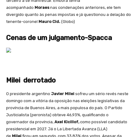
terceiro a se manifestar. Embora tenha
acompanhado
Moraes
nas condenações anteriores, ele tem
divergido quanto às penas impostas e já questionou a delação do
tenente-coronel
Mauro Cid.
(Globo)
Cenas de um julgamento-Spacca
Milei derrotado
O presidente argentino
Javier Milei
sofreu um sério revés neste
domingo com a vitória da oposição nas eleições legislativas da
província de Buenos Aires, a mais populosa do país. O Partido
Justicialista (peronista) obteve 46,93%, qualificando o
governador da província,
Axel Kicillof,
como possível candidato
presidencial em 2027. Já o La Libertada Avanza (LLA)
de
Milei
ficou em segundo, com 33,83% dos votos. Apesar da