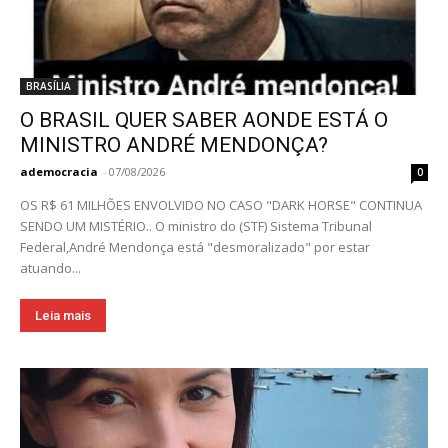
BRASÍLIA
O BRASIL QUER SABER AONDE ESTÁ O
MINISTRO ANDRÉ MENDONÇA?
ademocracia
-
07/08/2026
0
OS R$ 61 MILHÕES ENVOLVIDO NO CASO "DARK HORSE" CONTINUA
SENDO UM MISTÉRIO.. O ministro do (STF) Sistema Tribunal
Federal,André Mendonça está "desmoralizado" por estar
atuando...
Leia mais