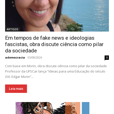
ARTIGOS
Em tempos de fake news e ideologias
fascistas, obra discute ciência como pilar
da sociedade
ademocracia
-
05/08/2026
0
Com base em Morin, obra discute ciência como pilar da sociedade
Professor da UFSCar lança “Ideias para uma Educação do século
XXI: Edgar Morin”...
Leia mais