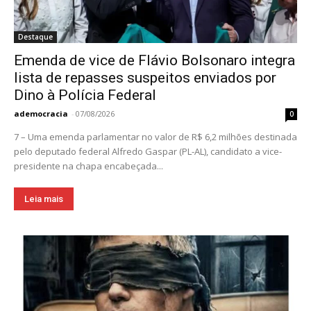
Destaque
Emenda de vice de Flávio Bolsonaro integra
lista de repasses suspeitos enviados por
Dino à Polícia Federal
ademocracia
-
07/08/2026
0
7 – Uma emenda parlamentar no valor de R$ 6,2 milhões destinada
pelo deputado federal Alfredo Gaspar (PL-AL), candidato a vice-
presidente na chapa encabeçada...
Leia mais