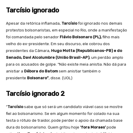
Tarcísio ignorado
Apesar da retórica inflamada,
Tarcísio
foi ignorado nos demais
protestos bolsonaristas, em especial no Rio, onde a manifestação
foi comandada pelo senador
Flávio Bolsonaro (PL),
filho mais
velho do ex-presidente. Em seu discurso, ele cobrou dos
presidentes da Câmara,
Hugo Motta (Republicanos-PB) e do
Senado, Davi Alcolumbre (União Brasil-AP)
, um perdão amplo
para os acusados de golpe. “Não existe meia anistia. Não dá para
anistiar a
Débora do Batom
sem anistiar também o
presidente
Bolsonaro”
, disse. (UOL)
Tarcísio ignorado 2
“
Tarcísio
sabe que só será um candidato viável caso se mostre
fiel ao bolsonarismo. Se em algum momento for colado na sua
testa o rótulo de traidor, pode perder o apoio da chamada base
dura do bolsonarismo. Quem gritou hoje
‘fora Moraes’
pode